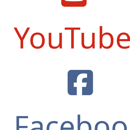
YouTub
Faceboo