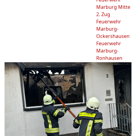
Marburg Mitte
2. Zug
Feuerwehr
Marburg-
Ockershausen
Feuerwehr
Marburg-
Ronhausen