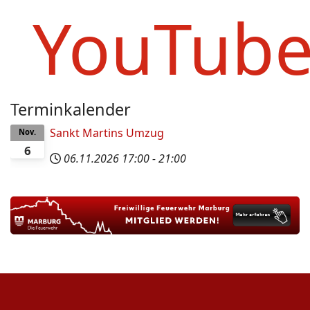
YouTub
Terminkalender
Sankt Martins Umzug
Nov.
6
06.11.2026
17:00
-
21:00