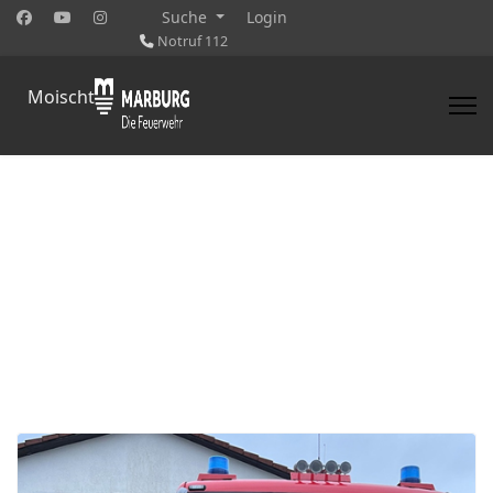
Suche
Login
Notruf 112
Moischt