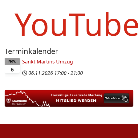
YouTub
Terminkalender
Sankt Martins Umzug
Nov.
6
06.11.2026
17:00
-
21:00